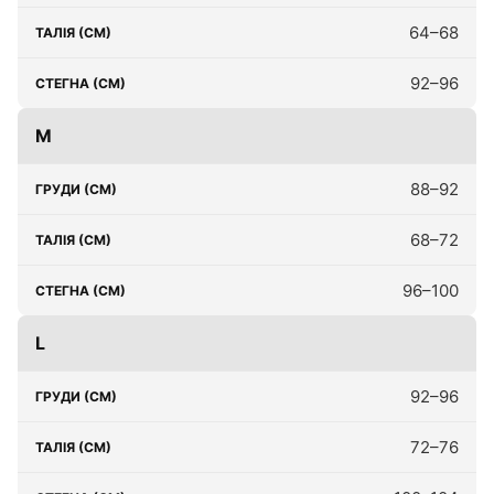
64–68
92–96
M
88–92
68–72
96–100
L
92–96
72–76