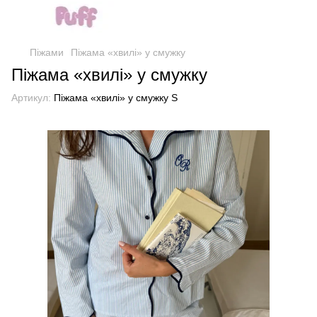
Піжами
Піжама «хвилі» у смужку
Піжама «хвилі» у смужку
Артикул:
Піжама «хвилі» у смужку S