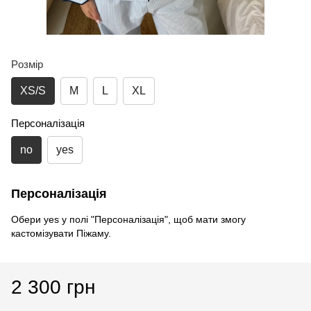
Poзмір
XS/S
M
L
XL
Персоналізація
no
yes
Персоналізація
Обери yes у полі "Персоналізація", щоб мати змогу
кастомізувати Піжаму.
2 300 грн