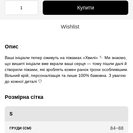
Купити
Wishlist
Опис
Ваші ініціали тепер оживуть на піжамах «Хвилі» 🪡 Ми знаємо,
що вишиті ініціали вже вкрали ваші серця — тому пішли далі й
створили піжами, які зроблять кожен ранок трохи особливішим.
Вільний крій, персоналізація та лише 100% бавовна. З увагою
до кожної деталі 🤍
Розмірна сітка
S
84–88