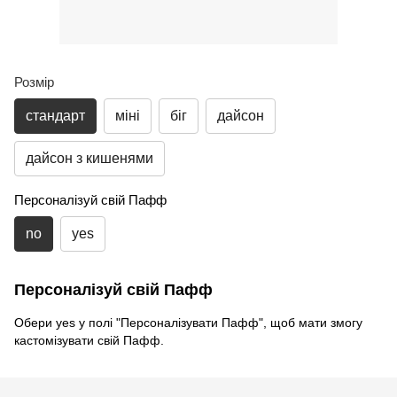
Розмір
стандарт
міні
біг
дайсон
дайсон з кишенями
Персоналізуй свій Пафф
no
yes
Персоналізуй свій Пафф
Обери yes у полі "Персоналізувати Пафф", щоб мати змогу
кастомізувати свій Пафф.