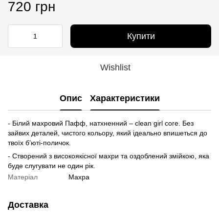
720 грн
Купити
Wishlist
Опис
Характеристики
- Білий махровий Пафф, натхненний – clean girl core. Без
зайвих деталей, чистого кольору, який ідеально впишеться до
твоїх бʼюті-поличок.
- Створений з високоякісної махри та оздоблений змійкою, яка
буде слугувати не один рік.
Матерiал
Махра
Доставка